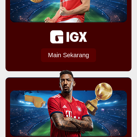
Main Sekarang