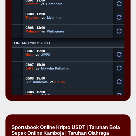
Sportsbook Online Kripto USDT | Taruhan Bola
Sepak Online Kamboja | Taruhan Olahraga