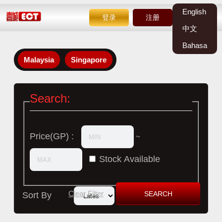
English
登录
注册
中文
Bahasa
Malaysia
Singapore
Search:
Price(GP) :
~
Stock Available
Clear Filter
Sort By