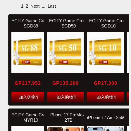
1
2
Next
...
Last
ECITY Game Credit
ECITY Game Credit
ECITY Game Credit
SGD88
SGD50
SGD10
GP237,952
GP135,200
GP27,300
加入购物车
加入购物车
加入购物车
ECITY Game Credit
iPhone 17 ProMax -
iPhone 17 Air - 256GB
MYR10
2TB