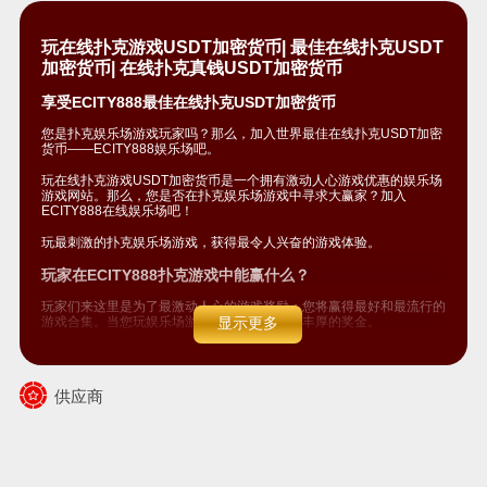
玩在线扑克游戏USDT加密货币| 最佳在线扑克USDT
加密货币| 在线扑克真钱USDT加密货币
享受ECITY888最佳在线扑克USDT加密货币
您是扑克娱乐场游戏玩家吗？那么，加入世界最佳在线扑克USDT加密
货币——ECITY888娱乐场吧。
玩在线扑克游戏USDT加密货币是一个拥有激动人心游戏优惠的娱乐场
游戏网站。那么，您是否在扑克娱乐场游戏中寻求大赢家？加入
ECITY888在线娱乐场吧！
玩最刺激的扑克娱乐场游戏，获得最令人兴奋的游戏体验。
玩家在ECITY888扑克游戏中能赢什么？
玩家们来这里是为了最激动人心的游戏奖励；您将赢得最好和最流行的
游戏合集。当您玩娱乐场游戏时，您可以赢得丰厚的奖金。
显示更多
通过加入ECITY888在线娱乐场，享受玩在线扑克游戏USDT
加密货币的乐趣。
供应商
USDT加密货币最佳在线娱乐场 | 真人娱乐场在线USDT加密
货币| 在线足球博彩USDT加密货币| 在线老虎机游戏USDT加
密货币